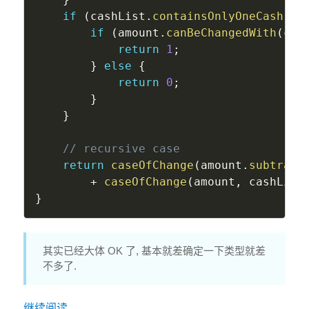
if
(
cashList
.
containsOnlyOneCash
(
)
)
if
(
amount
.
canBeChangedWith
(
cas
return
1
;
}
else
{
return
0
;
}
}
// recursive case
return
caseOfChange
(
amount
.
subtract
+
caseOfChange
(
amount
,
 cashList
}
其实已经大体 OK 了, 基本就差确定一下类型就差
不多了.
继续阅读