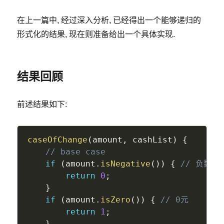
在上一篇中, 经过深入分析, 已经得出一个能够递归的
形式化的结果, 现在则准备给出一个具体实现.
结果回顾
前述结果如下:
caseOfChange
(
amount
,
 cashList
)
{
// base case
if
(
amount
.
isNegative
(
)
)
{
// 负数 
return
0
;
}
if
(
amount
.
isZero
(
)
)
{
// 0元 
return
1
;
}